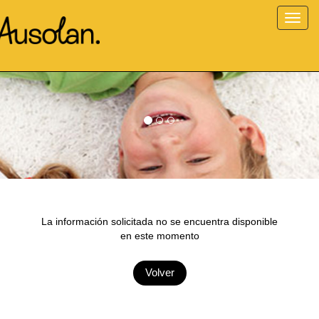
Toggl
navig
¡Una alimentación sana y
saludable para cada día,
para todos!
La información solicitada no se encuentra disponible
en este momento
Volver